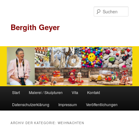
Zum
Zum
Inhalt
sekundären
Such
wechseln
Inhalt
wechseln
Bergith Geyer
Hauptmenü
Start
Malerei / Skulpturen
Vita
Kontakt
Datenschutzerklärung
Impressum
Veröffentlichungen
ARCHIV DER KATEGORIE:
WEIHNACHTEN