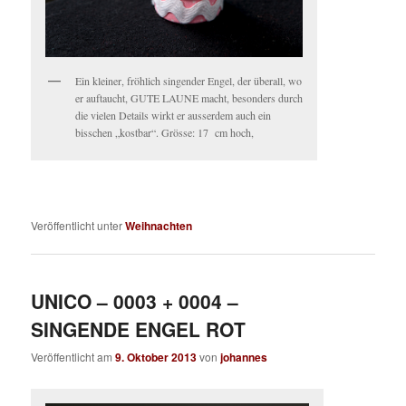
Ein kleiner, fröhlich singender Engel, der überall, wo
er auftaucht, GUTE LAUNE macht, besonders durch
die vielen Details wirkt er ausserdem auch ein
bisschen „kostbar“. Grösse: 17 cm hoch,
Veröffentlicht unter
Weihnachten
UNICO – 0003 + 0004 –
SINGENDE ENGEL ROT
Veröffentlicht am
9. Oktober 2013
von
johannes