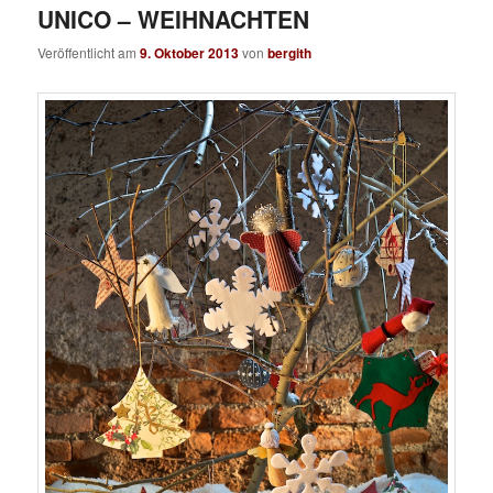
UNICO – WEIHNACHTEN
Veröffentlicht am
9. Oktober 2013
von
bergith