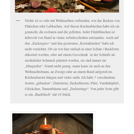
Nichts ist so sehr mit Weihnachten verbunden, wie das Backen von
Plätzchen oder Lebkuchen. Auf diesen Kuchenblechen habe ich sie
gemischt, die essbaren und die gefilzten. Jeder Filzlebkuchen ist
liebevoll von Hand in vielen Arbeitsschritten entstanden. Auch auf
den „Zuckerguss“ und den gestreuten „Kristallzucker“ habe ich
nicht verzichtet. Ob sie wie hier einfach in einer Schale / Backform
dekoriert werden, oder auf einem Gesschenk in der Schleife als
zusätzlicher Schmuck platziert werden, sie sind immer ein
„Hingucker“. Damit nicht genug, mann kann sie auch an den
Weihnachtsbaum, an Zweige oder an einem Band aufgereit ins
Küchenfenster hängen und vieles mehr. Ich habe 7 verschiedene
Sorten „gebacken“: Zimtsterne, Zuckerherzen, Pilze, Vanillekipferl,
Glöckchen, Tannenbäume und „Zuckerringe“. Von jeder Sorte gibt
es ein „Backblech“ mit 10 Stück.