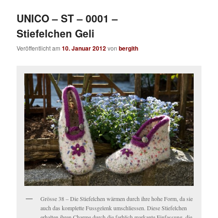
UNICO – ST – 0001 –
Stiefelchen Geli
Veröffentlicht am
10. Januar 2012
von
bergith
Grösse 38 – Die Stiefelchen wärmen durch ihre hohe Form, da sie
auch das komplette Fussgelenk umschliessen. Diese Stiefelchen
erhalten ihren Charme durch die farblich markante Einfassung, die