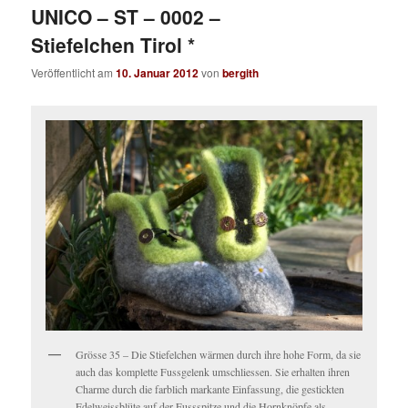
UNICO – ST – 0002 –
Stiefelchen Tirol *
Veröffentlicht am
10. Januar 2012
von
bergith
Grösse 35 – Die Stiefelchen wärmen durch ihre hohe Form, da sie
auch das komplette Fussgelenk umschliessen. Sie erhalten ihren
Charme durch die farblich markante Einfassung, die gestickten
Edelweissblüte auf der Fussspitze und die Hornknöpfe als