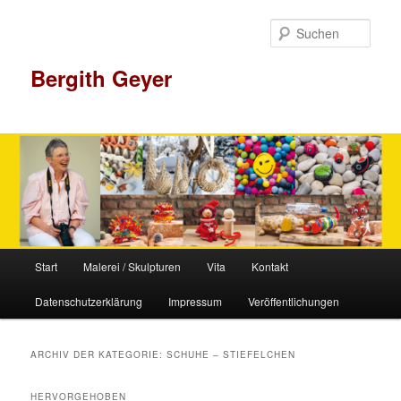
Zum
Zum
Inhalt
sekundären
Such
wechseln
Inhalt
wechseln
Bergith Geyer
Hauptmenü
Start
Malerei / Skulpturen
Vita
Kontakt
Datenschutzerklärung
Impressum
Veröffentlichungen
ARCHIV DER KATEGORIE:
SCHUHE – STIEFELCHEN
HERVORGEHOBEN