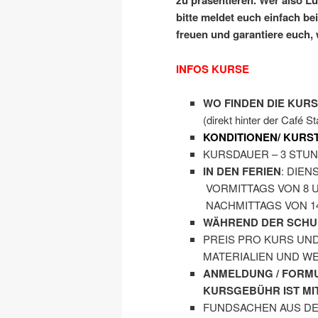
zu präsentieren. Wer also L
bitte meldet euch einfach be
freuen und garantiere euch,
INFOS KURSE
WO FINDEN DIE KURS
(direkt hinter der Café 
KONDITIONEN/ KURS
KURSDAUER – 3 STUND
IN DEN FERIEN
: D
VORMITTAGS V
NACHMITTAGS VON 14
WÄHREND DER SCHU
PREIS PRO KURS UND 
MATERIALIEN UND W
ANMELDUNG / FORM
KURSGEBÜHR IST MI
FUNDSACHEN AUS DER