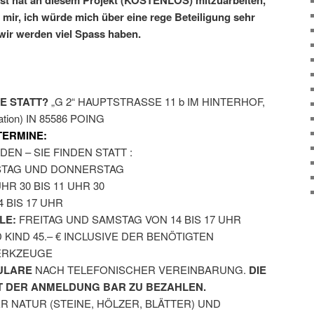
ust hat an diesem Projekt (KOSTENLOS) mitzuarbeiten,
i mir, ich würde mich über eine rege Beteiligung sehr
 wir werden viel Spass haben.
E STATT?
„G 2“ HAUPTSTRASSE 11 b IM HINTERHOF,
Station) IN 85586 POING
TERMINE:
EN – SIE FINDEN STATT :
IENSTAG UND DONNERSTAG
ON 8 UHR 30 BIS 11 UHR 30
 BIS 17 UHR
LE:
FREITAG UND SAMSTAG VON 14 BIS 17 UHR
KIND 45.– € INCLUSIVE DER BENÖTIGTEN
ERKZEUGE
ULARE
NACH TELEFONISCHER VEREINBARUNG.
DIE
T DER ANMELDUNG BAR ZU BEZAHLEN.
 NATUR (STEINE, HÖLZER, BLÄTTER) UND