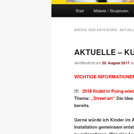
Hauptmenü
Start
Malerei / Skulpturen
ARCHIV DER KATEGORIE:
AKTUEL
AKTUELLE – KU
Veröffentlicht am
20. August 2017
v
WICHTIGE INFORMATIONE
!!!
2018 findet in Poing wie
Thema:
„Street art“
Die Idee 
bereits.
Gerne würde ich Kinder im Al
Installation gemeinsam ents