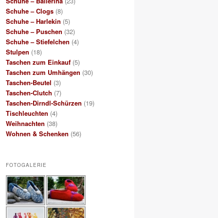
Schuhe – Ballerina
(23)
Schuhe – Clogs
(8)
Schuhe – Harlekin
(5)
Schuhe – Puschen
(32)
Schuhe – Stiefelchen
(4)
Stulpen
(18)
Taschen zum Einkauf
(5)
Taschen zum Umhängen
(30)
Taschen-Beutel
(3)
Taschen-Clutch
(7)
Taschen-Dirndl-Schürzen
(19)
Tischleuchten
(4)
Weihnachten
(38)
Wohnen & Schenken
(56)
FOTOGALERIE