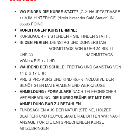
WO FINDEN DIE KURSE STATT?
„G 2“ HAUPTSTRASSE
11 b IM HINTERHOF, (direkt hinter der Café Station) IN
85586 POING
KONDITIONEN/ KURSTERMINE:
KURSDAUER – 3 STUNDEN – SIE FINDEN STATT :
IN DEN FERIEN
: DIENSTAG UND DONNERSTAG
VORMITTAGS VON 8 UHR 30 BIS 11
UHR 30 NACHMITTAGS
VON 14 BIS 17 UHR
WÄHREND DER SCHULE:
FREITAG UND SAMSTAG VON
14 BIS 17 UHR
PREIS PRO KURS UND KIND 45.– € INCLUSIVE DER
BENÖTIGTEN MATERIALIEN UND WERKZEUGE
ANMELDUNG / FORMULARE
NACH TELEFONISCHER
VEREINBARUNG.
DIE KURSGEBÜHR IST MIT DER
ANMELDUNG BAR ZU BEZAHLEN.
FUNDSACHEN AUS DER NATUR (STEINE, HÖLZER,
BLÄTTER) UND RECYCEL-MATERIAL BITTEN WIR NACH
ANSAGE FÜR DIE ENTSPRECHENDEN KURSE
MITZUBRINGEN