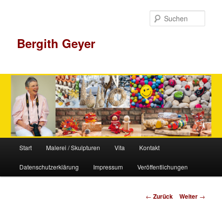
Zum
Inhalt
Such
wechseln
Bergith Geyer
Hauptmenü
Start
Malerei / Skulpturen
Vita
Kontakt
Datenschutzerklärung
Impressum
Veröffentlichungen
Beitrags-
←
Zurück
Weiter
→
Navigation