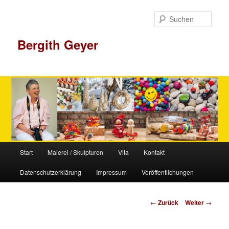
Zum
Inhalt
Such
wechseln
Bergith Geyer
Hauptmenü
Start
Malerei / Skulpturen
Vita
Kontakt
Datenschutzerklärung
Impressum
Veröffentlichungen
Beitrags-
←
Zurück
Weiter
→
Navigation