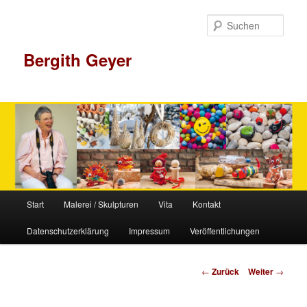
Zum
Inhalt
Such
wechseln
Bergith Geyer
Hauptmenü
Start
Malerei / Skulpturen
Vita
Kontakt
Datenschutzerklärung
Impressum
Veröffentlichungen
Beitrags-
←
Zurück
Weiter
→
Navigation