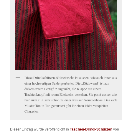
Diese Drindlschürzen-/Gürteltasche ist aussen, wie auch innen aus
einer hochwertigen Seide gearbeitet. Die „Rückwand“ ist aus
dickem rotem Fertigfilz angenäht, die Klappe mit einem
Trachtenknopf mit rotem Edelweiss versehen. Sie passt ausser wie
hier auch z.B. sehr schön zu einer weissen Sommerhose. Das zarte
Muster Ton in Ton gemustert gibt ihr einen leicht verspielten
Charakter.
Dieser Eintrag wurde veröffentlicht in
Taschen-Dirndl-Schürzen
von