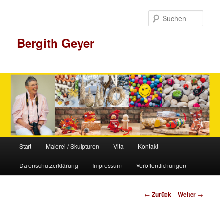
Zum
Inhalt
Such
wechseln
Bergith Geyer
Hauptmenü
Start
Malerei / Skulpturen
Vita
Kontakt
Datenschutzerklärung
Impressum
Veröffentlichungen
Beitrags-
←
Zurück
Weiter
→
Navigation