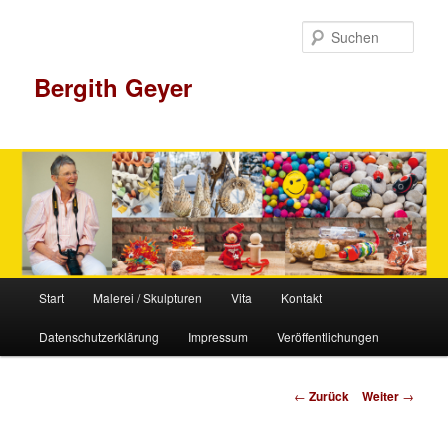
Zum
Inhalt
Such
wechseln
Bergith Geyer
Hauptmenü
Start
Malerei / Skulpturen
Vita
Kontakt
Datenschutzerklärung
Impressum
Veröffentlichungen
Beitrags-
←
Zurück
Weiter
→
Navigation