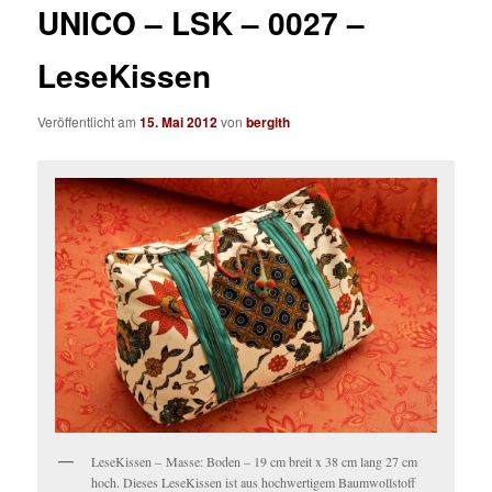
UNICO – LSK – 0027 –
LeseKissen
Veröffentlicht am
15. Mai 2012
von
bergith
LeseKissen – Masse: Boden – 19 cm breit x 38 cm lang 27 cm
hoch. Dieses LeseKissen ist aus hochwertigem Baumwollstoff