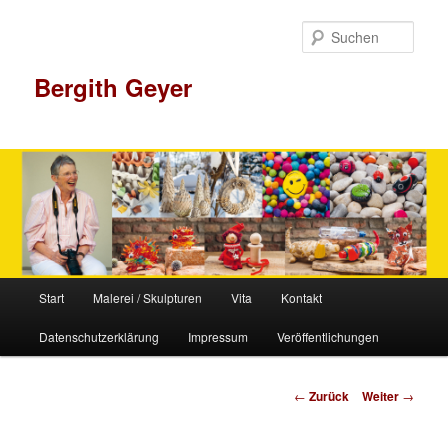
Zum
Inhalt
Such
wechseln
Bergith Geyer
Hauptmenü
Start
Malerei / Skulpturen
Vita
Kontakt
Datenschutzerklärung
Impressum
Veröffentlichungen
Beitrags-
←
Zurück
Weiter
→
Navigation