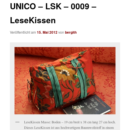
UNICO – LSK – 0009 –
LeseKissen
Veröffentlicht am
15. Mai 2012
von
bergith
LeseKissen Masse: Boden – 19 cm breit x 38 cm lang 27 cm hoch.
Dieses LeseKissen ist aus hochwertigem Baumwollstoff in einem