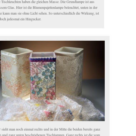
e Tischleuchten haben die gleichen Masse. Die Grundlampe ist aus
ssem Glas. Hier ist die Blumenpajettenlampe beleuchtet, unten in der
te kann man sie ohne Licht sehen. So unterschiedlich die Wirkung, ist
 doch jedesmal ein Hingucker.
 sieht man noch einmal rechts und in der Mitte die beiden bereits ganz
n und ganz unten beschriebenen Tischlampen. Ganz rechts ist die vom