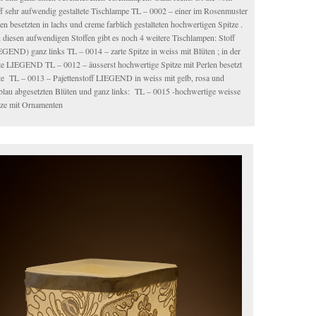
ff sehr aufwendig gestaltete Tischlampe TL – 0002 – einer im Rosenmuster
en besetzten in lachs und creme farblich gestalteten hochwertigen Spitze .
 diesen aufwendigen Stoffen gibt es noch 4 weitere Tischlampen: Stoff
EGEND) ganz links TL – 0014 – zarte Spitze in weiss mit Blüten ; in der
te LIEGEND TL – 0012 – äusserst hochwertige Spitze mit Perlen besetzt
te TL – 0013 – Pajettenstoff LIEGEND in weiss mit gelb, rosa und
lblau abgesetzten Blüten und ganz links: TL – 0015 -hochwertige weisse
tze mit Ornamenten