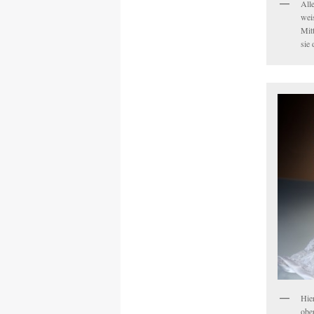
All
wei
Mit
sie
Hier
obe