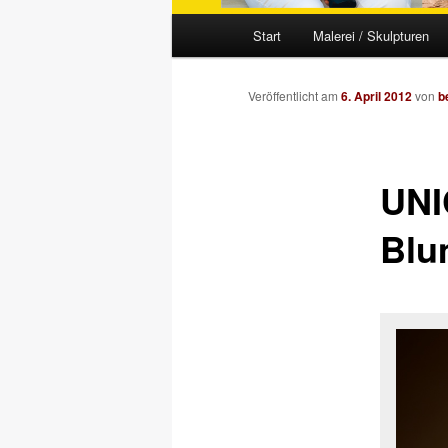
Hauptmenü
Start
Malerei / Skulpturen
Veröffentlicht am
6. April 2012
von
b
UNI
Blu