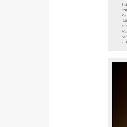
Sto
Perl
Von
(LI
Mit
Mit
hel
Spi