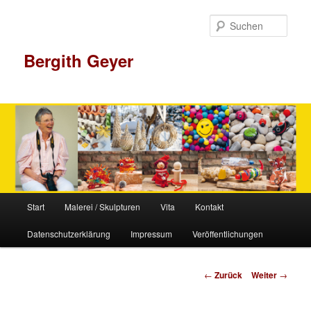
Zum
Inhalt
Such
wechseln
Bergith Geyer
Hauptmenü
Start
Malerei / Skulpturen
Vita
Kontakt
Datenschutzerklärung
Impressum
Veröffentlichungen
Beitrags-
←
Zurück
Weiter
→
Navigation