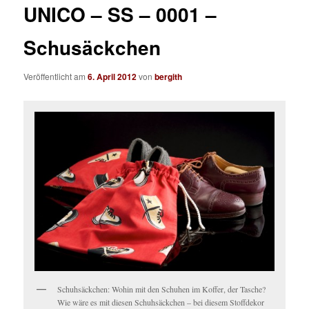
UNICO – SS – 0001 –
Schusäckchen
Veröffentlicht am
6. April 2012
von
bergith
Schuhsäckchen: Wohin mit den Schuhen im Koffer, der Tasche?
Wie wäre es mit diesen Schuhsäckchen – bei diesem Stoffdekor