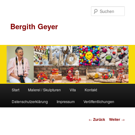
Zum
Inhalt
Such
wechseln
Bergith Geyer
Hauptmenü
Start
Malerei / Skulpturen
Vita
Kontakt
Datenschutzerklärung
Impressum
Veröffentlichungen
Beitrags-
←
Zurück
Weiter
→
Navigation